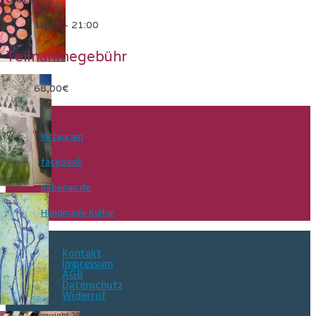
18:30 - 21:00
Teilnahmegebühr
68,00€
Instagram
facebook
nebenan.de
Handmade Kultur
Kontakt
Impressum
AGB
Datenschutz
Widerruf
Copyright 2020 - OceanWP-Bunsenstrasse2