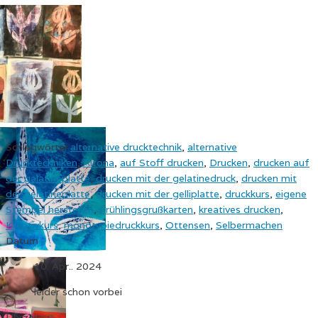
Schlagwörter:
alternative drucktechnik
,
alternative
Drucktechniken
,
Altona
,
auf Stoff drucken
,
Drucken
,
drucken auf
der galatineplatte
,
drucken mit der gelatinedruck
,
drucken mit
der gelatineplatte
,
drucken mit der gelliplatte
,
druckkurs
,
eigene
Stempel herstellen
,
Frühlingsgrußkarten
,
kreatives drucken
,
Kreativkurs
,
monotypiedruckkurs
,
Ottensen
,
Selbermachen
Datum
10. Apr.. 2024
leider schon vorbei
Uhrzeit