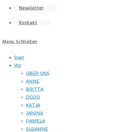
Newsletter
Kontakt
Menü
Schließen
Start
Wir
ÜBER UNS
ANNE
BRITTA
DODO
KATJA
JANINA
PAMELA
SUSANNE