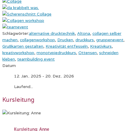
Schlagwörter:
alternative drucktechnik
,
Altona
,
collagen selber
machen
,
collagenworkshop
,
Drucken
,
druckkurs
,
gruppenevent
,
Grußkarten gestalten
,
Kreativität entfesseln
,
Kreativkurs
,
kreativworkshop
,
monotypiedruckkurs
,
Ottensen
,
schneiden
kleben
,
teambuilding event
Datum
12. Jan.. 2025
- 20. Dez.. 2026
Laufend...
Kursleitung
Kursleitung: Anne