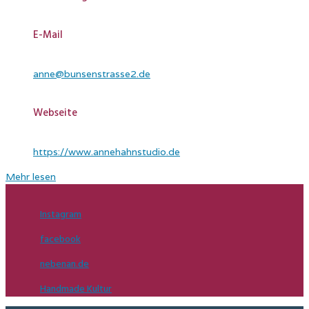
E-Mail
anne@bunsenstrasse2.de
Webseite
https://www.annehahnstudio.de
Mehr lesen
Instagram
facebook
nebenan.de
Handmade Kultur