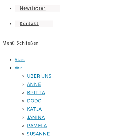
Newsletter
Kontakt
Menü
Schließen
Start
Wir
ÜBER UNS
ANNE
BRITTA
DODO
KATJA
JANINA
PAMELA
SUSANNE