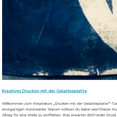
Kreatives Drucken mit der Gelatineplatte
Willkommen zum Kreativkurs „Drucken mit der Gelatineplatte“! Tau
einzigartigen Kunstwerke. Warum solltest du dabei sein?Dieser Ku
Alltag für eine Weile zu entfliehen. Was erwartet dich?Jeder Druc