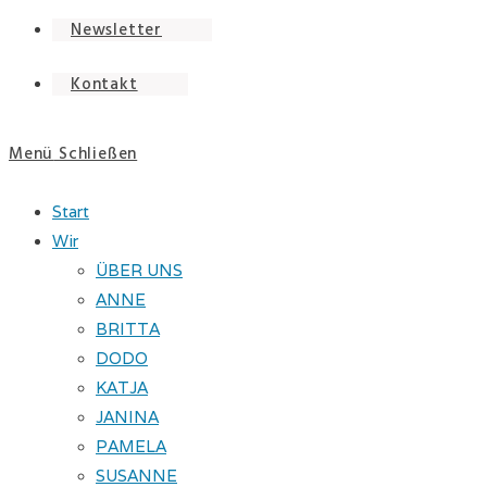
Newsletter
Kontakt
Menü
Schließen
Start
Wir
ÜBER UNS
ANNE
BRITTA
DODO
KATJA
JANINA
PAMELA
SUSANNE