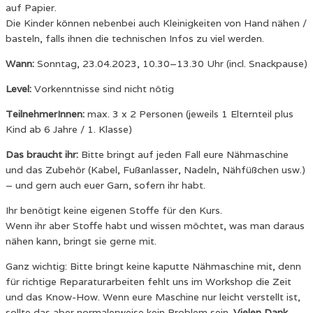
auf Papier.
Die Kinder können nebenbei auch Kleinigkeiten von Hand nähen /
basteln, falls ihnen die technischen Infos zu viel werden.
Wann:
Sonntag, 23.04.2023, 10.30–13.30 Uhr (incl. Snackpause)
Level:
Vorkenntnisse sind nicht nötig
TeilnehmerInnen:
max. 3 x 2 Personen (jeweils 1 Elternteil plus
Kind ab 6 Jahre / 1. Klasse)
Das braucht ihr:
Bitte bringt auf jeden Fall eure Nähmaschine
und das Zubehör (Kabel, Fußanlasser, Nadeln, Nähfüßchen usw.)
– und gern auch euer Garn, sofern ihr habt.
Ihr benötigt keine eigenen Stoffe für den Kurs.
Wenn ihr aber Stoffe habt und wissen möchtet, was man daraus
nähen kann, bringt sie gerne mit.
Ganz wichtig: Bitte bringt keine kaputte Nähmaschine mit, denn
für richtige Reparaturarbeiten fehlt uns im Workshop die Zeit
und das Know-How. Wenn eure Maschine nur leicht verstellt ist,
sollte das aber normalerweise kein Problem sein.
Vielen Dank