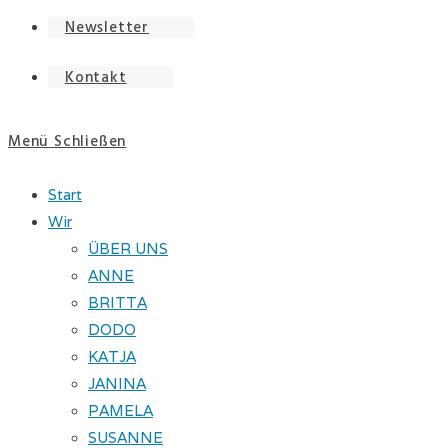
Newsletter
Kontakt
Menü
Schließen
Start
Wir
ÜBER UNS
ANNE
BRITTA
DODO
KATJA
JANINA
PAMELA
SUSANNE