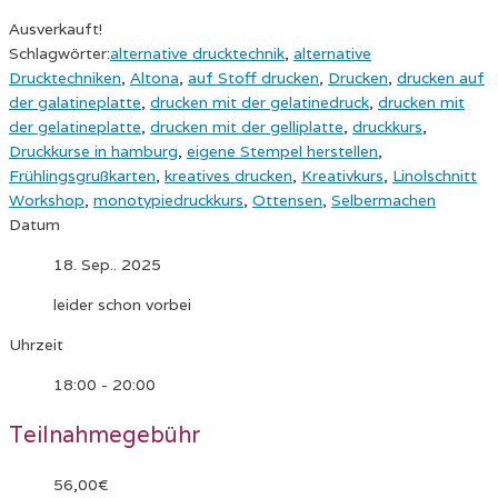
Ausverkauft!
Schlagwörter:
alternative drucktechnik
,
alternative
Drucktechniken
,
Altona
,
auf Stoff drucken
,
Drucken
,
drucken auf
der galatineplatte
,
drucken mit der gelatinedruck
,
drucken mit
der gelatineplatte
,
drucken mit der gelliplatte
,
druckkurs
,
Druckkurse in hamburg
,
eigene Stempel herstellen
,
Frühlingsgrußkarten
,
kreatives drucken
,
Kreativkurs
,
Linolschnitt
Workshop
,
monotypiedruckkurs
,
Ottensen
,
Selbermachen
Datum
18. Sep.. 2025
leider schon vorbei
Uhrzeit
18:00 - 20:00
Teilnahmegebühr
56,00€