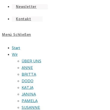
Newsletter
Kontakt
Menü
Schließen
Start
Wir
ÜBER UNS
ANNE
BRITTA
DODO
KATJA
JANINA
PAMELA
SUSANNE