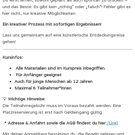
Du wirst lernen, sowohl geplant als auch spontan zu drucken –
und das Beste: Es gibt kein „richtig“ oder „falsch“! Fehler gibt es
hier nicht, nur kreative Möglichkeiten.
Ein kreativer Prozess mit sofortigen Ergebnissen!
Lass uns gemeinsam auf eine künstlerische Entdeckungsreise
gehen!
Kursinfos:
Alle Materialien sind im Kurspreis inbegriffen.
Für Anfänger geeignet
Auch für junge Menschen ab 12 Jahren
Maximal 6 Teilnehmer*innen
💡
Wichtige Hinweise:
Die Teilnahmegebühr muss im Voraus bezahlt werden. Eine
Platzreservierung ist erst nach Geldeingang gültig.
📍
Adresse & Anfahrt sowie die AGB findest du hier:
[Link]
Mit deiner Anmeldung bestätigst du, die Regeln gelesen und