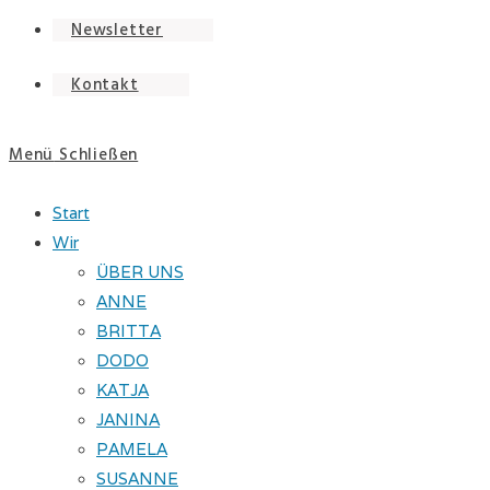
Newsletter
Kontakt
Menü
Schließen
Start
Wir
ÜBER UNS
ANNE
BRITTA
DODO
KATJA
JANINA
PAMELA
SUSANNE