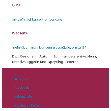
E-Mail
britta@naehkurse-hamburg.de
Webseite
mehr über mich: bunsenstrasse2.de/britta-3/
Dipl. Designerin, Autorin, Schnittmusterentwicklerin,
Kreativbloggerin und Upcycling-Expertin
Instagram
facebook
nebenan.de
Handmade Kultur