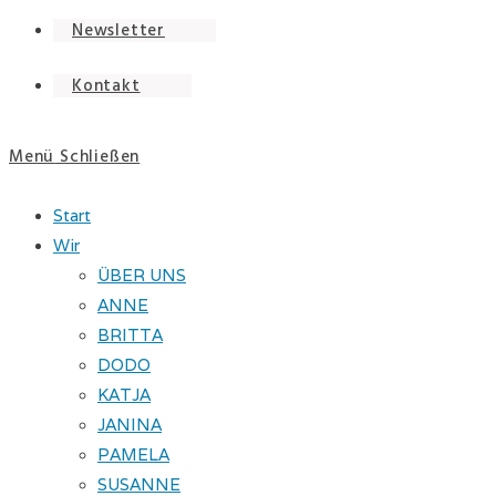
Newsletter
Kontakt
Menü
Schließen
Start
Wir
ÜBER UNS
ANNE
BRITTA
DODO
KATJA
JANINA
PAMELA
SUSANNE