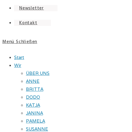
Newsletter
Kontakt
Menü
Schließen
Start
Wir
ÜBER UNS
ANNE
BRITTA
DODO
KATJA
JANINA
PAMELA
SUSANNE