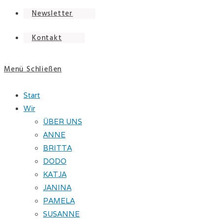
Newsletter
Kontakt
Menü
Schließen
Start
Wir
ÜBER UNS
ANNE
BRITTA
DODO
KATJA
JANINA
PAMELA
SUSANNE