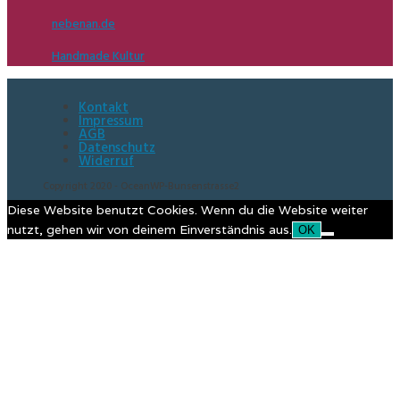
nebenan.de
Handmade Kultur
Kontakt
Impressum
AGB
Datenschutz
Widerruf
Copyright 2020 - OceanWP-Bunsenstrasse2
Diese Website benutzt Cookies. Wenn du die Website weiter
nutzt, gehen wir von deinem Einverständnis aus.
OK