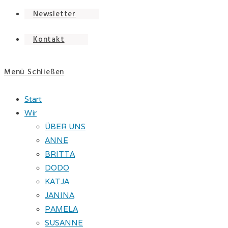
Newsletter
Kontakt
Menü
Schließen
Start
Wir
ÜBER UNS
ANNE
BRITTA
DODO
KATJA
JANINA
PAMELA
SUSANNE