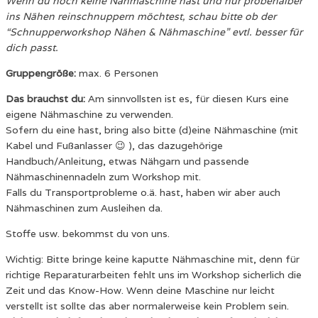
Wenn du noch keine Nähmaschine hast und nur probehalber
ins Nähen reinschnuppern möchtest, schau bitte ob der
“Schnupperworkshop Nähen & Nähmaschine” evtl. besser für
dich passt.
Gruppengröße:
max. 6 Personen
Das brauchst du:
Am sinnvollsten ist es, für diesen Kurs eine
eigene Nähmaschine zu verwenden.
Sofern du eine hast, bring also bitte (d)eine Nähmaschine (mit
Kabel und Fußanlasser 😉 ), das dazugehörige
Handbuch/Anleitung, etwas Nähgarn und passende
Nähmaschinennadeln zum Workshop mit.
Falls du Transportprobleme o.ä. hast, haben wir aber auch
Nähmaschinen zum Ausleihen da.
Stoffe usw. bekommst du von uns.
Wichtig: Bitte bringe keine kaputte Nähmaschine mit, denn für
richtige Reparaturarbeiten fehlt uns im Workshop sicherlich die
Zeit und das Know-How. Wenn deine Maschine nur leicht
verstellt ist sollte das aber normalerweise kein Problem sein.