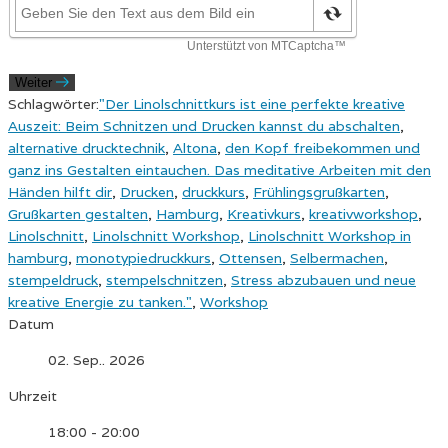
Weiter
Schlagwörter:
"Der Linolschnittkurs ist eine perfekte kreative
Auszeit: Beim Schnitzen und Drucken kannst du abschalten
,
alternative drucktechnik
,
Altona
,
den Kopf freibekommen und
ganz ins Gestalten eintauchen. Das meditative Arbeiten mit den
Händen hilft dir
,
Drucken
,
druckkurs
,
Frühlingsgrußkarten
,
Grußkarten gestalten
,
Hamburg
,
Kreativkurs
,
kreativworkshop
,
Linolschnitt
,
Linolschnitt Workshop
,
Linolschnitt Workshop in
hamburg
,
monotypiedruckkurs
,
Ottensen
,
Selbermachen
,
stempeldruck
,
stempelschnitzen
,
Stress abzubauen und neue
kreative Energie zu tanken."
,
Workshop
Datum
02. Sep.. 2026
Uhrzeit
18:00 - 20:00