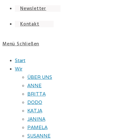
Newsletter
Kontakt
Menü
Schließen
Start
Wir
ÜBER UNS
ANNE
BRITTA
DODO
KATJA
JANINA
PAMELA
SUSANNE