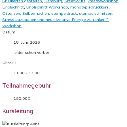
Grußkarten gestalten
,
Hamburg
,
Kreativkurs
,
kreativworkshop
,
Linolschnitt
,
Linolschnitt Workshop
,
monotypiedruckkurs
,
Ottensen
,
Selbermachen
,
stempeldruck
,
stempelschnitzen
,
Stress abzubauen und neue kreative Energie zu tanken."
,
Workshop
Datum
18. Juni. 2026
leider schon vorbei
Uhrzeit
11:00 - 13:00
Teilnahmegebühr
150,00€
Kursleitung