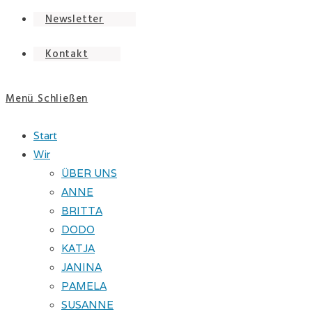
Newsletter
Kontakt
Menü
Schließen
Start
Wir
ÜBER UNS
ANNE
BRITTA
DODO
KATJA
JANINA
PAMELA
SUSANNE