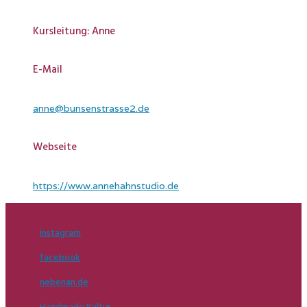
Kursleitung: Anne
E-Mail
anne@bunsenstrasse2.de
Webseite
https://www.annehahnstudio.de
Instagram
facebook
nebenan.de
Handmade Kultur