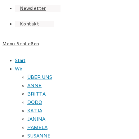
Newsletter
Kontakt
Menü
Schließen
Start
Wir
ÜBER UNS
ANNE
BRITTA
DODO
KATJA
JANINA
PAMELA
SUSANNE