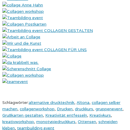
Schlagwörter:
alternative drucktechnik
,
Altona
,
collagen selber
machen
,
collagenworkshop
,
Drucken
,
druckkurs
,
gruppenevent
,
Grußkarten gestalten
,
Kreativität entfesseln
,
Kreativkurs
,
kreativworkshop
,
monotypiedruckkurs
,
Ottensen
,
schneiden
kleben
,
teambuilding event