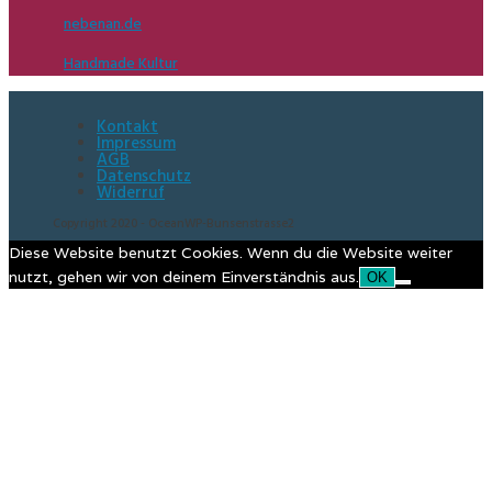
nebenan.de
Handmade Kultur
Kontakt
Impressum
AGB
Datenschutz
Widerruf
Copyright 2020 - OceanWP-Bunsenstrasse2
Diese Website benutzt Cookies. Wenn du die Website weiter
nutzt, gehen wir von deinem Einverständnis aus.
OK