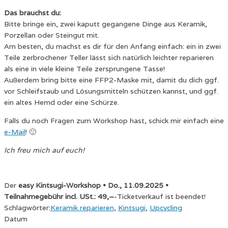
Das brauchst du:
Bitte bringe ein, zwei kaputt gegangene Dinge aus Keramik,
Porzellan oder Steingut mit.
Am besten, du machst es dir für den Anfang einfach: ein in zwei
Teile zerbrochener Teller lässt sich natürlich leichter reparieren
als eine in viele kleine Teile zersprungene Tasse!
Außerdem bring bitte eine FFP2-Maske mit, damit du dich ggf.
vor Schleifstaub und Lösungsmitteln schützen kannst, und ggf.
ein altes Hemd oder eine Schürze.
Falls du noch Fragen zum Workshop hast, schick mir einfach eine
e-Mail
! 🙂
Ich freu mich auf euch!
Der
easy Kintsugi-Workshop • Do., 11.09.2025 •
Teilnahmegebühr incl. USt.: 49,–
-Ticketverkauf ist beendet!
Schlagwörter:
Keramik reparieren
,
Kintsugi
,
Upcycling
Datum