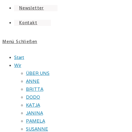
Newsletter
Kontakt
Menü
Schließen
Start
Wir
ÜBER UNS
ANNE
BRITTA
DODO
KATJA
JANINA
PAMELA
SUSANNE