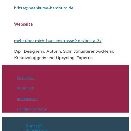
britta@naehkurse-hamburg.de
Webseite
mehr über mich: bunsenstrasse2.de/britta-3/
Dipl. Designerin, Autorin, Schnittmusterentwicklerin,
Kreativbloggerin und Upcycling-Expertin
Instagram
facebook
nebenan.de
Handmade Kultur
Kontakt
Impressum