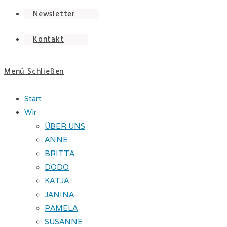
Newsletter
Kontakt
Menü
Schließen
Start
Wir
ÜBER UNS
ANNE
BRITTA
DODO
KATJA
JANINA
PAMELA
SUSANNE