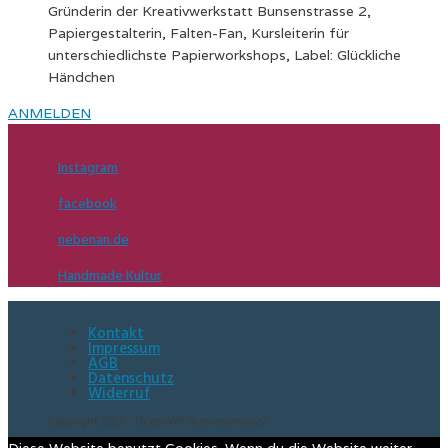
Gründerin der Kreativwerkstatt Bunsenstrasse 2,
Papiergestalterin, Falten-Fan, Kursleiterin für
unterschiedlichste Papierworkshops, Label: Glückliche
Händchen
ANMELDEN
Instagram
facebook
nebenan.de
Handmade Kultur
Kontakt
Impressum
AGB
Datenschutz
Widerruf
Copyright 2020 - OceanWP-Bunsenstrasse2
Diese Website benutzt Cookies. Wenn du die Website weiter