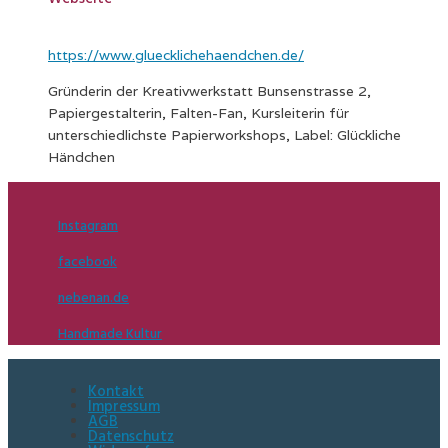
https://www.gluecklichehaendchen.de/
Gründerin der Kreativwerkstatt Bunsenstrasse 2,
Papiergestalterin, Falten-Fan, Kursleiterin für
unterschiedlichste Papierworkshops, Label: Glückliche
Händchen
Instagram
facebook
nebenan.de
Handmade Kultur
Kontakt
Impressum
AGB
Datenschutz