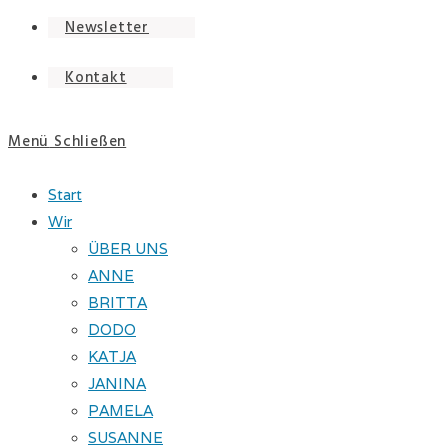
Newsletter
Kontakt
Menü
Schließen
Start
Wir
ÜBER UNS
ANNE
BRITTA
DODO
KATJA
JANINA
PAMELA
SUSANNE