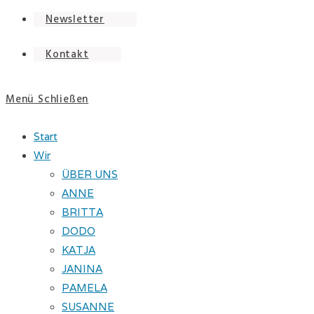
Newsletter
Kontakt
Menü
Schließen
Start
Wir
ÜBER UNS
ANNE
BRITTA
DODO
KATJA
JANINA
PAMELA
SUSANNE