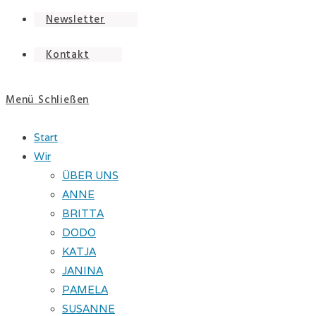
Newsletter
Kontakt
Menü
Schließen
Start
Wir
ÜBER UNS
ANNE
BRITTA
DODO
KATJA
JANINA
PAMELA
SUSANNE