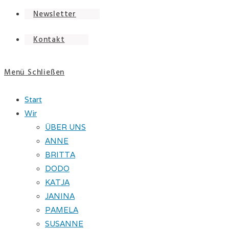
Newsletter
Kontakt
Menü
Schließen
Start
Wir
ÜBER UNS
ANNE
BRITTA
DODO
KATJA
JANINA
PAMELA
SUSANNE