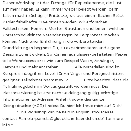
Dieser Workshop ist das Richtige für Papierliebende, die Lust
auf mehr haben. Er kann immer wieder belegt werden (denn
falten macht süchtig...)! Entdecke, wie aus einem flachen Stück
Papier fabelhafte 3D-Formen werden. Wir erforschen
Falttechniken, Formen, Muster, Strukturen und lernen, welchen
Unterschied kleinste Veränderungen im Faltprozess machen
können. Nach einer Einführung in die vorbereitenden
Grundfaltungen beginnst Du, zu experimentieren und eigene
Designs zu entwickeln. So können aus plissee-gefaltetem Papier
tolle Wohnaccessoires wie zum Beispiel Vasen, Anhänger,
Lampen und mehr entstehen. _____ Alle Materialien sind im
Kurspreis inbegriffen. Level: für Anfänger und Fortgeschrittene
geeignet TeilnehmerInnen: max. 7 _____ Bitte beachte, dass die
Teilnahmegebühr im Voraus gezahlt werden muss. Die
Platzreservierung ist erst nach Geldeingang gültig. Wichtige
Informationen zu Adresse, Anfahrt sowie das ganze
Kleingedruckte (AGB) findest Du hier! Ich freue mich auf Dich!
_____ *This workshop can be held in English, too! Please
contact Pamela (pamela@glueckliche-haendchen.de) for more
info.*