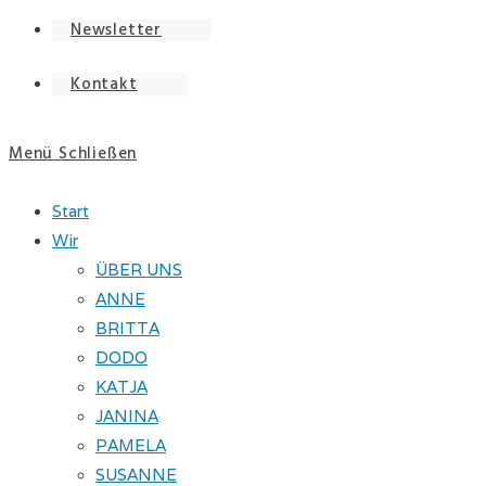
Newsletter
Kontakt
Menü
Schließen
Start
Wir
ÜBER UNS
ANNE
BRITTA
DODO
KATJA
JANINA
PAMELA
SUSANNE