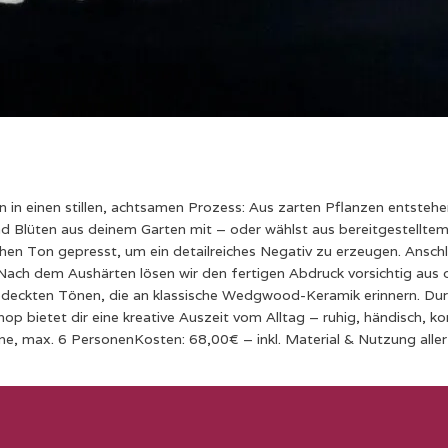
 in einen stillen, achtsamen Prozess: Aus zarten Pflanzen entstehen
nd Blüten aus deinem Garten mit – oder wählst aus bereitgestellte
hen Ton gepresst, um ein detailreiches Negativ zu erzeugen. Anschl
 Nach dem Aushärten lösen wir den fertigen Abdruck vorsichtig aus
gedeckten Tönen, die an klassische Wedgwood-Keramik erinnern. Durc
p bietet dir eine kreative Auszeit vom Alltag – ruhig, händisch, kon
e, max. 6 PersonenKosten: 68,00€ – inkl. Material & Nutzung alle