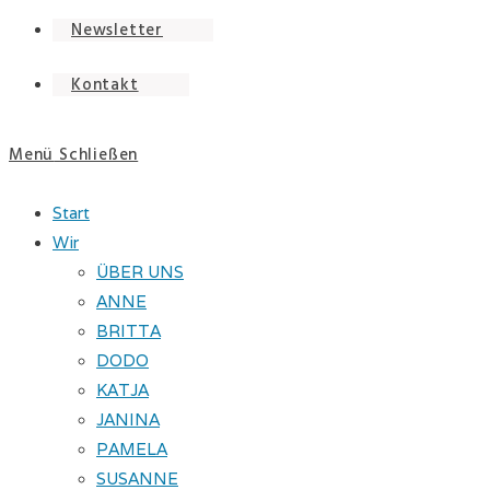
Newsletter
Kontakt
Menü
Schließen
Start
Wir
ÜBER UNS
ANNE
BRITTA
DODO
KATJA
JANINA
PAMELA
SUSANNE