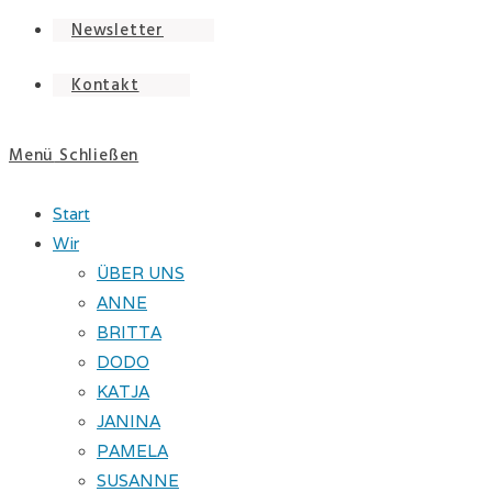
Newsletter
Kontakt
Menü
Schließen
Start
Wir
ÜBER UNS
ANNE
BRITTA
DODO
KATJA
JANINA
PAMELA
SUSANNE