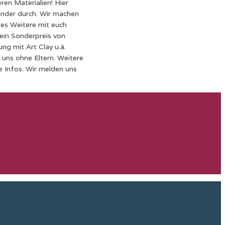
en Materialien! Hier
inder durch. Wir machen
les Weitere mit euch
t ein Sonderpreis von
ng mit Art Clay u.ä.
 uns ohne Eltern. Weitere
e Infos. Wir melden uns