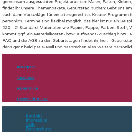
gemeinsam ausgesuchten Projekt arbeiten: Malen, Falten, Kleben,
findet ihr unsere Themenpakete. Geburtstag buchen: Gebt uns am 
euch dann Vorschläge für ein altersgerechtes Kreativ-Programm (D
persönlich. Termine sind flexibel möglich, das hier ist nur ein Bei
220,–€! Standard-Materialien wie Papier, Pappe, Farben, Stoff, Wo
kommt ggf. ein Materialkosten- bzw. Aufwands-Zuschlag hinzu. Mind
FAQ und die AGB zu den Geburtstagen findet ihr hier. Geburtstag
dann ganz bald per e-Mail und besprechen alles Weitere persönlic
Instagram
facebook
nebenan.de
Handmade Kultur
Kontakt
Impressum
AGB
Datenschutz