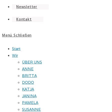
Newsletter
Kontakt
Menü
Schließen
Start
Wir
ÜBER UNS
ANNE
BRITTA
DODO
KATJA
JANINA
PAMELA
SUSANNE