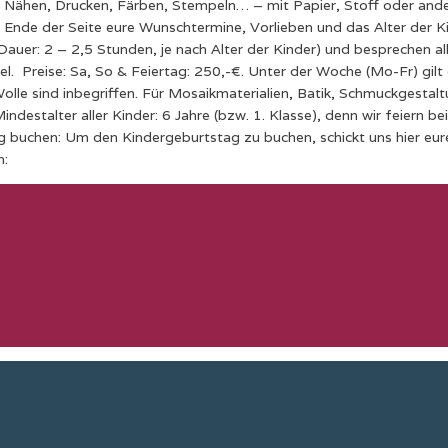
 Nähen, Drucken, Färben, Stempeln… – mit Papier, Stoff oder ander
Ende der Seite eure Wunschtermine, Vorlieben und das Alter der K
auer: 2 – 2,5 Stunden, je nach Alter der Kinder) und besprechen al
spiel. Preise: Sa, So & Feiertag: 250,-€. Unter der Woche (Mo-Fr) gil
lle sind inbegriffen. Für Mosaikmaterialien, Batik, Schmuckgestaltu
estalter aller Kinder: 6 Jahre (bzw. 1. Klasse), denn wir feiern bei
 buchen: Um den Kindergeburtstag zu buchen, schickt uns hier eur
h: