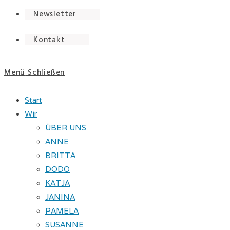
Newsletter
Kontakt
Menü
Schließen
Start
Wir
ÜBER UNS
ANNE
BRITTA
DODO
KATJA
JANINA
PAMELA
SUSANNE