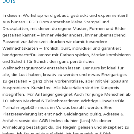
DOTS
In diesem Workshop wird gebaut, gedruckt und experimentiert!
Aus bunten LEGO Dots entstehen kleine Stempel und
Druckplatten, mit denen du eigene Muster, Formen und Bilder
gestalten kannst – immer wieder anders, immer überraschend.
Passend zur Jahreszeit drucken wir damit besondere
Weihnachtskarten – fröhlich, bunt, individuell und garantiert
handgemacht!Du kannst mit Farben spielen, Motive kombinieren
und Schicht für Schicht dein ganz persönliches
Weihnachtsgrußmotiv entstehen lassen. Der Kurs ist ideal für
alle, die Lust haben, kreativ zu werden und etwas Einzigartiges
zu gestalten – ganz ohne Vorkenntnisse, aber mit viel Spaß am
Ausprobieren. Kursinfos: Alle Materialien sind im Kurspreis
inbegriffen. Für Anfänger geeignet Auch für junge Menschen ab
10 Jahren Maximal 6 Teilnehmer*innen Wichtige Hinweise:Die
Teilnahmegebühr muss im Voraus bezahlt werden. Eine
Platzreservierung ist erst nach Geldeingang gültig. Adresse &
Anfahrt sowie die AGB findest du hier: [Link] Mit deiner
Anmeldung bestätigst du, die Regeln gelesen und akzeptiert zu
haben. Ich freue mich auf dich! Ich freue mich auf Dich.