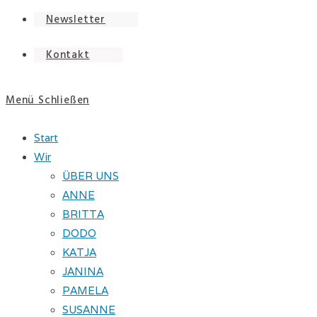
Newsletter
Kontakt
Menü
Schließen
Start
Wir
ÜBER UNS
ANNE
BRITTA
DODO
KATJA
JANINA
PAMELA
SUSANNE