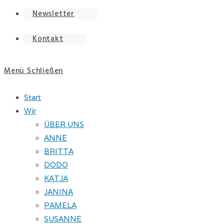
Newsletter
Kontakt
Menü
Schließen
Start
Wir
ÜBER UNS
ANNE
BRITTA
DODO
KATJA
JANINA
PAMELA
SUSANNE