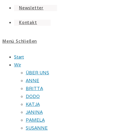
Newsletter
Kontakt
Menü
Schließen
Start
Wir
ÜBER UNS
ANNE
BRITTA
DODO
KATJA
JANINA
PAMELA
SUSANNE