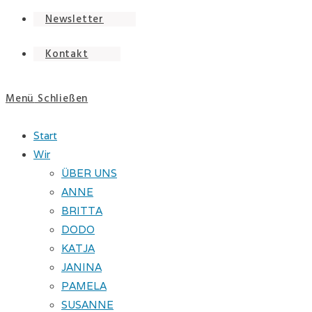
Newsletter
Kontakt
Menü
Schließen
Start
Wir
ÜBER UNS
ANNE
BRITTA
DODO
KATJA
JANINA
PAMELA
SUSANNE