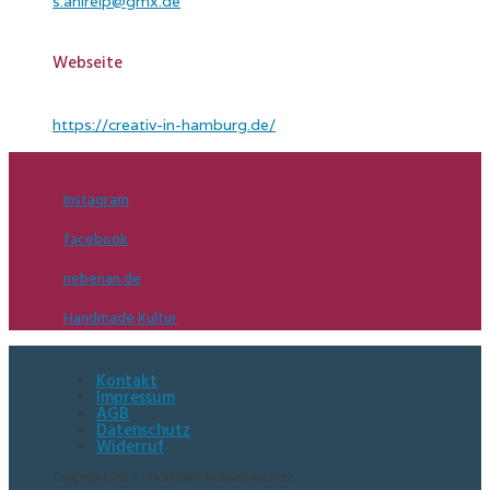
s.ahlreip@gmx.de
Webseite
https://creativ-in-hamburg.de/
Instagram
facebook
nebenan.de
Handmade Kultur
Kontakt
Impressum
AGB
Datenschutz
Widerruf
Copyright 2020 - OceanWP-Bunsenstrasse2