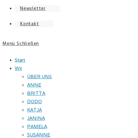
Newsletter
Kontakt
Menü
Schließen
Start
Wir
ÜBER UNS
ANNE
BRITTA
DODO
KATJA
JANINA
PAMELA
SUSANNE