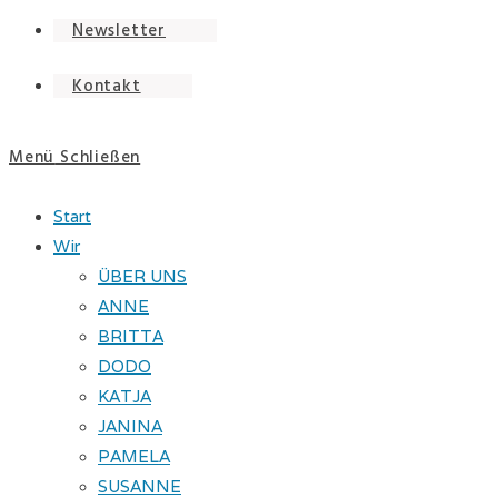
Newsletter
Kontakt
Menü
Schließen
Start
Wir
ÜBER UNS
ANNE
BRITTA
DODO
KATJA
JANINA
PAMELA
SUSANNE