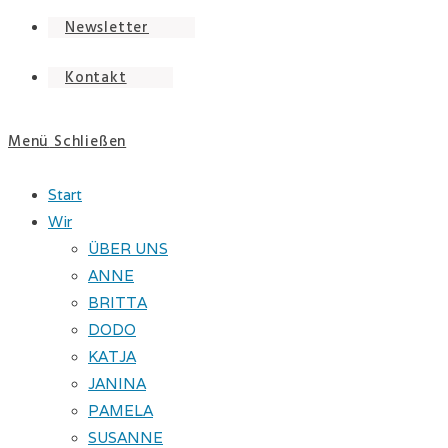
Newsletter
Kontakt
Menü
Schließen
Start
Wir
ÜBER UNS
ANNE
BRITTA
DODO
KATJA
JANINA
PAMELA
SUSANNE