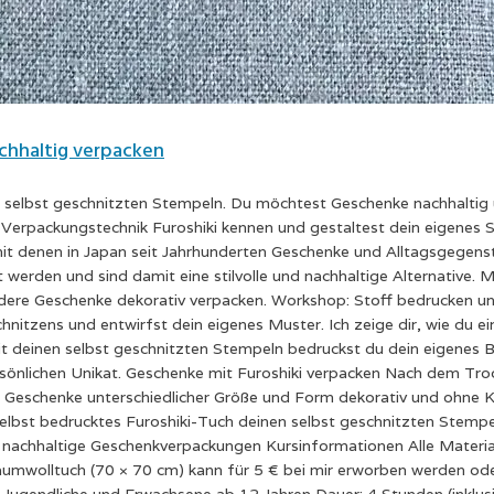
chhaltig verpacken
it selbst geschnitzten Stempeln. Du möchtest Geschenke nachhalti
 Verpackungstechnik Furoshiki kennen und gestaltest dein eigenes S
 mit denen in Japan seit Jahrhunderten Geschenke und Alltagsgegen
rden und sind damit eine stilvolle und nachhaltige Alternative. M
ndere Geschenke dekorativ verpacken. Workshop: Stoff bedrucken un
nitzens und entwirfst dein eigenes Muster. Ich zeige dir, wie du 
Mit deinen selbst geschnitzten Stempeln bedruckst du dein eigenes
rsönlichen Unikat. Geschenke mit Furoshiki verpacken Nach dem Tro
ie Geschenke unterschiedlicher Größe und Form dekorativ und ohne
lbst bedrucktes Furoshiki-Tuch deinen selbst geschnitzten Stempe
ür nachhaltige Geschenkverpackungen Kursinformationen Alle Materi
aumwolltuch (70 × 70 cm) kann für 5 € bei mir erworben werden ode
 Jugendliche und Erwachsene ab 12 Jahren Dauer: 4 Stunden (inklu