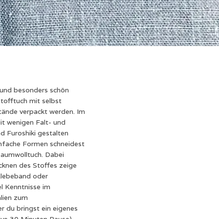
g und besonders schön
tofftuch mit selbst
stände verpackt werden. Im
it wenigen Falt- und
d Furoshiki gestalten
einfache Formen schneidest
 Baumwolltuch. Dabei
cknen des Stoffes zeige
 Klebeband oder
l Kenntnisse im
alien zum
r du bringst ein eigenes
sive 30 Minuten Pause)