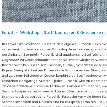
Furoshiki-Workshop – Stoff bedrucken & Geschenke na
Kreativer DIY-Workshop: Gestalte dein eigenes Furoshiki-Tuch m
verpacken? In diesem kreativen Workshop lernst du die japanische
geschnitzten Stempeln. Furoshiki sind quadratische Stofftücher,
Gegensatz zu Geschenkpapier können sie immer wieder verwendet we
Knotentechniken lassen sich Flaschen, Bücher, Schachteln oder a
Eigene Stempel schnitzen Du lernst die Grundlagen des Stempelsch
und zu einem individuellen Design kombinierst. Stoff bedrucken 
entstehen einzigartige Muster – jedes Furoshiki wird zu einem pe
ich dir verschiedene Furoshiki-Techniken. Gemeinsam üben wir, w
Geschenkpapier verpackt werden können. Das nimmst du mit ein se
Stempeldruck verschiedene Furoshiki-Falttechniken viele Ideen f
Stempelschneiden und Drucken sind im Kurspreis enthalten. Ein B
quadratisches Baumwolltuch mit. Maximal 5 Teilnehmer*innen Für