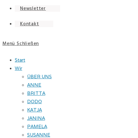
Newsletter
Kontakt
Menü
Schließen
Start
Wir
ÜBER UNS
ANNE
BRITTA
DODO
KATJA
JANINA
PAMELA
SUSANNE